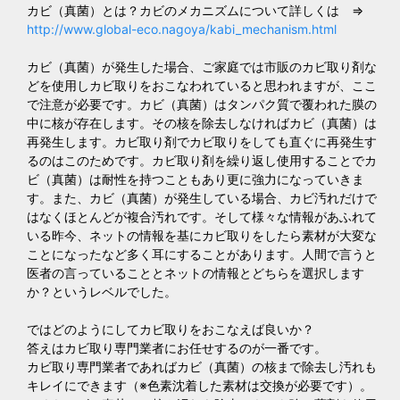
カビ（真菌）とは？カビのメカニズムについて詳しくは ⇒
http://www.global-eco.nagoya/kabi_mechanism.html
カビ（真菌）が発生した場合、ご家庭では市販のカビ取り剤な
どを使用しカビ取りをおこなわれていると思われますが、ここ
で注意が必要です。カビ（真菌）はタンパク質で覆われた膜の
中に核が存在します。その核を除去しなければカビ（真菌）は
再発生します。カビ取り剤でカビ取りをしても直ぐに再発生す
るのはこのためです。カビ取り剤を繰り返し使用することでカ
ビ（真菌）は耐性を持つこともあり更に強力になっていきま
す。また、カビ（真菌）が発生している場合、カビ汚れだけで
はなくほとんどが複合汚れです。そして様々な情報があふれて
いる昨今、ネットの情報を基にカビ取りをしたら素材が大変な
ことになったなど多く耳にすることがあります。人間で言うと
医者の言っていることとネットの情報とどちらを選択します
か？というレベルでした。
ではどのようにしてカビ取りをおこなえば良いか？
答えはカビ取り専門業者にお任せするのが一番です。
カビ取り専門業者であればカビ（真菌）の核まで除去し汚れも
キレイにできます（※色素沈着した素材は交換が必要です）。