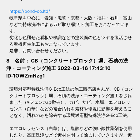
https://bond-co.ltd/
岐阜県を中心に、愛知・滋賀・京都・大阪・福井・石川・富山
などで特殊洗浄によるカビ取り/防カビ施工をおこなっていま
す。
劣化し色褪せた看板や標識などの塗装面の色とツヤを復活させ
る看板再生施工もおこなっています。
是非、お問い合わせください。
8 名前：
CB（コンクリートブロック）塀、石積の洗
浄・コーティング施工
2022-03-16 17:43:10
ID:1OWZmNzg1
環境対応型特殊洗浄G-Eco工法の施工販売店さんが、CB（コン
クリートブロック）塀、石積の洗浄・コーティング施工をされ
ました（※フェンスは撤去）。カビ、サビ、水垢、エフロレッ
センス（白華）などの複合汚れを素材や環境に影響を与えるこ
となく、汚れのみを除去する環境対応型特殊洗浄G-Eco工法。
エフロレッセンス（白華）は、塩酸などの強い酸性薬剤を使用
したり、高圧洗浄などで素材を削って除去していきますが、素