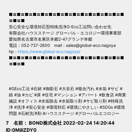
■〓■〓■〓■〓■〓■〓■〓■〓■〓■〓■〓■〓■〓■〓■
〓■〓■
安心安全な環境対応型特殊洗浄G-Eco工法問い合わせ先
有限会社ハウスステージ グローバル・エコロジー環境事業部
愛知県名古屋市名東区本郷2-47グランデ本郷
電話：052-737-2800 mail：
sales@global-eco.nagoya
hp：
https://www.global-eco.nagoya/
■〓■〓■〓■〓■〓■〓■〓■〓■〓■〓■〓■〓■〓■〓■
〓■〓■
#GEco工法 #石材 #御影石 #大谷石 #複合汚れ #水垢 #サビ #
錆 #油 #カビ #床 #住宅 #マンション #アパート #飲食店 #商業
施設 #オフィス #水垢除去 #水垢取り剤 #サビ取り剤 #特殊洗
浄 #洗浄 #安心安全 #環境対応 #環境にやさしい #SDGs #環境
問題 #石材洗浄剤 #ハウスステージ #グローバルエコロジー
7 名前：
BOND株式会社
2022-02-24 14:20:44
ID:0MjliZDY0