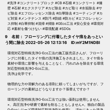
#洗浄 #コンクリートブロック #CB #石積 #コンクリート #擁
壁 #石材 #エクステリア #カビ除去 #カビ取り #水垢除去 #サ
ビ除去 #エフロレッセンス除去 #白華除去 #コーティング #カ
ビ対策 #メンテナンス #防汚 #防錆 #防カビ #エフロレッセン
ス抑制 #白華抑制 #清掃 #掃除 #GEco工法 #安心安全 #環境対
応 #素材を傷つけない #環境配慮 #SDGs
9 名前：
フローリングに付着したタイヤ痕をあっとい
う間に除去
2022-05-26 12:13:16 ID:mY2M1NDBl
環境対応型特殊洗浄G-Eco工法の施工販売店さんが、フローリ
ングに付着したタイヤ痕の洗浄施工をされました。タイヤ痕を
素材や環境に影響を与えることなく、汚れのみを除去する環境
対応型特殊洗浄G-Eco工法。
洗浄は化学です。
物理的な力や溶解力のある溶剤に頼ってしまいがちですが、フ
ローリングの素材はどうなりますか？張替えですか？
環境対応型特殊洗浄G-Eco工法では強い薬剤は使用しません
×、高圧洗浄や研磨で素材を削ることもしません×。独自の製品
G-Ecoシリーズ環境対応型洗浄剤を使用し、汚れにあった洗浄