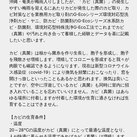
沖縄・奄美が梅雨入りしましたが、「カビ（真菌）」の発生し
やすい梅雨を迎えるにあたりカビが発生した際のカビ取り、カ
ビ対策などを業務用カビ取り剤のG-Ecoシリーズ環境対応型洗
浄剤カビ・ヤニ、防カビ・防菌剤のG-Ecoシリーズ水系防カ
ビ・防菌剤、環境対応型特殊洗浄G-Eco工法でこれまでカビ
（真菌）や汚れと向き合って蓄積した経験とデータを基に記載
したいと思います。
カビ（真菌）は核から菌糸を作り生長し、胞子を形成し、胞子
を飛散させ増殖します。増殖してコロニーを形成すると我々が
肉眼でも確認できるようになります。現在は新型コロナウイル
ス感染症（covid-19）により換気を頻繁におこなったり、窓を
開けっ放しといったこともあるかと思われます。換気は良いこ
とですが、空中に浮遊しているカビ（真菌）も同時に室内に招
き入れていることを忘れていいけません。カビ（真菌）はあら
ゆる場所に付着しますが付着した環境が生育に適さなければ生
育することはできません。
【カビの生育条件】
・温度
20～28℃の温度がカビ（真菌）にとって最適な温度となり、
人が快適に暮らせる温度であればカビ（真菌）は増殖します。