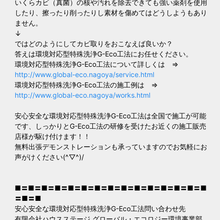
いくらカビ（真菌）の核や汚れを除去できても強い薬剤を使用
したり、擦ったり削ったりし素材を傷めてはどうしようもあり
ません。
↓
ではどのようにしてカビ取りをおこなえば良いか？
答えは環境対応型特殊洗浄G-Eco工法にお任せください。
環境対応型特殊洗浄G-Eco工法について詳しくは ⇒
http://www.global-eco.nagoya/service.html
環境対応型特殊洗浄G-Eco工法の施工例は ⇒
http://www.global-eco.nagoya/works.html
安心安全な環境対応型特殊洗浄G-Eco工法は全国で施工が可能
です、しっかりとG-Eco工法の研修を受けたお近くの施工販売
店様が駆け付けます！！
無料出張デモンストレーションも承っていますのでお気軽にお
声がけください(^▽^)/
■〓■〓■〓■〓■〓■〓■〓■〓■〓■〓■〓■〓■〓■〓■
〓■〓■
安心安全な環境対応型特殊洗浄G-Eco工法問い合わせ先
有限会社ハウスステージ グローバル・エコロジー環境事業部