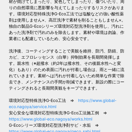
材が焼けてしまったり、変色してしまったり、傷ついたり、周
りの自然環境に悪影響を与えてしまったりするリスクがありま
す。環境対応型特殊洗浄G-Eco工法では塩酸などの強い酸性薬
剤は使用しません×、高圧洗浄で素材を削ることもしません×。
独自の製品G-Ecoシリーズ環境対応型洗浄剤を使用し、汚れに
あった洗浄剤で汚れのみを除去します。素材や環境は勿論、作
業者にも配慮しているため、安心安全です。
洗浄後、コーティングすることで美観を維持、防汚、防錆、防
カビ、エフロレッセンス（白華）抑制効果を長期間発揮しま
す。親水性（※超撥水（約2年は撥水性、その後親水性へと変
化）もあり）のため表面に汚れが付着し場合は、雨と一緒に流
れていきます。素材へは汚れが付着しないため簡単な作業で除
去でき、メンテナンスの手間が削減できます。新設の際にコー
ティングされると長期間美観をキープできます。
環境対応型特殊洗浄G-Eco工法 ⇒
https://www.global-
eco.nagoya/service.html
安心安全な環境対応型特殊洗浄G-Eco工法施工例 ⇒
https://www.global-eco.nagoya/works.html
G-Ecoシリーズ環境対応型洗浄剤サビ・水垢 ⇒
https://www.global-eco.nagoya/geco_sabi.html