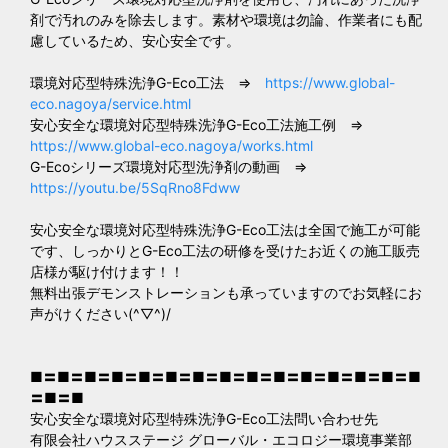
剤で汚れのみを除去します。素材や環境は勿論、作業者にも配
慮しているため、安心安全です。
環境対応型特殊洗浄G-Eco工法 ⇒
https://www.global-
eco.nagoya/service.html
安心安全な環境対応型特殊洗浄G-Eco工法施工例 ⇒
https://www.global-eco.nagoya/works.html
G-Ecoシリーズ環境対応型洗浄剤の動画 ⇒
https://youtu.be/5SqRno8Fdww
安心安全な環境対応型特殊洗浄G-Eco工法は全国で施工が可能
です、しっかりとG-Eco工法の研修を受けたお近くの施工販売
店様が駆け付けます！！
無料出張デモンストレーションも承っていますのでお気軽にお
声がけください(^▽^)/
■〓■〓■〓■〓■〓■〓■〓■〓■〓■〓■〓■〓■〓■〓■
〓■〓■
安心安全な環境対応型特殊洗浄G-Eco工法問い合わせ先
有限会社ハウスステージ グローバル・エコロジー環境事業部