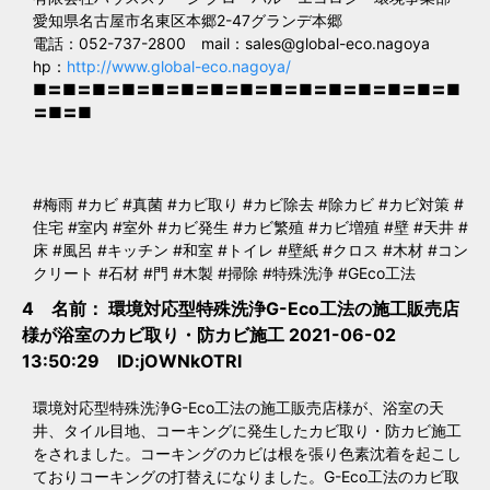
愛知県名古屋市名東区本郷2-47グランデ本郷
電話：052-737-2800 mail：
sales@global-eco.nagoya
hp：
http://www.global-eco.nagoya/
■〓■〓■〓■〓■〓■〓■〓■〓■〓■〓■〓■〓■〓■〓■
〓■〓■
#梅雨 #カビ #真菌 #カビ取り #カビ除去 #除カビ #カビ対策 #
住宅 #室内 #室外 #カビ発生 #カビ繁殖 #カビ増殖 #壁 #天井 #
床 #風呂 #キッチン #和室 #トイレ #壁紙 #クロス #木材 #コン
クリート #石材 #門 #木製 #掃除 #特殊洗浄 #GEco工法
4 名前：
環境対応型特殊洗浄G-Eco工法の施工販売店
様が浴室のカビ取り・防カビ施工
2021-06-02
13:50:29 ID:jOWNkOTRl
環境対応型特殊洗浄G-Eco工法の施工販売店様が、浴室の天
井、タイル目地、コーキングに発生したカビ取り・防カビ施工
をされました。コーキングのカビは根を張り色素沈着を起こし
ておりコーキングの打替えになりました。G-Eco工法のカビ取