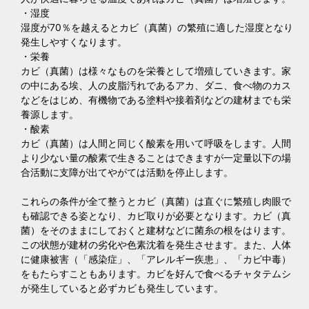
・湿度
湿度が70％を越えるとカビ（真菌）の繁殖に適した湿度となり
発生しやすくなります。
・栄養
カビ（真菌）は様々なものを栄養として増殖していきます。家
の中にある埃、人の皮脂汚れであるアカ、ダニ、食べ物のカス
などをはじめ、有機物である塗料や接着剤などの建材までも栄
養源します。
・酸素
カビ（真菌）は人間と同じく酸素を用いて呼吸をします。人間
より少ない量の酸素で生きることはできますが一定量以下の場
合活動に支障が出てやがては活動を停止します。
これらの条件が全て整うとカビ（真菌）は直ぐに繁殖し肉眼で
も確認できる姿となり、カビ取りが必要となります。カビ（真
菌）をそのままにしておくと建材などに菌糸の根をはります。
この状態が建材の劣化や色素沈着を発生させます。また、人体
に健康被害（「感染症」、「アレルギー疾患」、「カビ中毒）
をもたらすこともあります。カビを好んで食べるチャタテムシ
が発生していると必ずカビも発生しています。