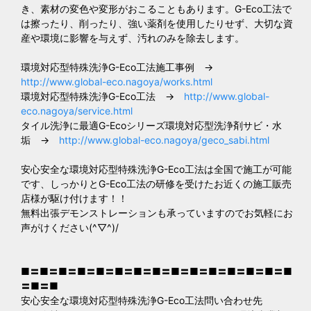
き、素材の変色や変形がおこることもあります。G-Eco工法で
は擦ったり、削ったり、強い薬剤を使用したりせず、大切な資
産や環境に影響を与えず、汚れのみを除去します。
環境対応型特殊洗浄G-Eco工法施工事例 →
http://www.global-eco.nagoya/works.html
環境対応型特殊洗浄G-Eco工法 →
http://www.global-
eco.nagoya/service.html
タイル洗浄に最適G-Ecoシリーズ環境対応型洗浄剤サビ・水
垢 →
http://www.global-eco.nagoya/geco_sabi.html
安心安全な環境対応型特殊洗浄G-Eco工法は全国で施工が可能
です、しっかりとG-Eco工法の研修を受けたお近くの施工販売
店様が駆け付けます！！
無料出張デモンストレーションも承っていますのでお気軽にお
声がけください(^▽^)/
■〓■〓■〓■〓■〓■〓■〓■〓■〓■〓■〓■〓■〓■〓■
〓■〓■
安心安全な環境対応型特殊洗浄G-Eco工法問い合わせ先