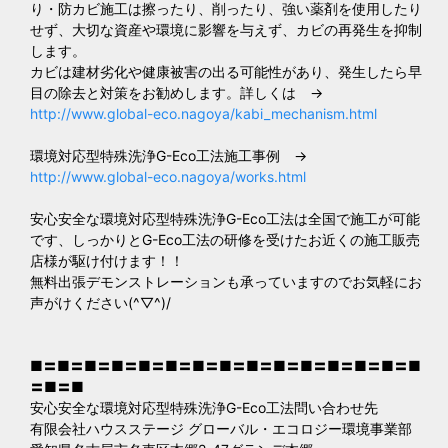
り・防カビ施工は擦ったり、削ったり、強い薬剤を使用したり
せず、大切な資産や環境に影響を与えず、カビの再発生を抑制
します。
カビは建材劣化や健康被害の出る可能性があり、発生したら早
目の除去と対策をお勧めします。詳しくは →
http://www.global-eco.nagoya/kabi_mechanism.html
環境対応型特殊洗浄G-Eco工法施工事例 →
http://www.global-eco.nagoya/works.html
安心安全な環境対応型特殊洗浄G-Eco工法は全国で施工が可能
です、しっかりとG-Eco工法の研修を受けたお近くの施工販売
店様が駆け付けます！！
無料出張デモンストレーションも承っていますのでお気軽にお
声がけください(^▽^)/
■〓■〓■〓■〓■〓■〓■〓■〓■〓■〓■〓■〓■〓■〓■
〓■〓■
安心安全な環境対応型特殊洗浄G-Eco工法問い合わせ先
有限会社ハウスステージ グローバル・エコロジー環境事業部