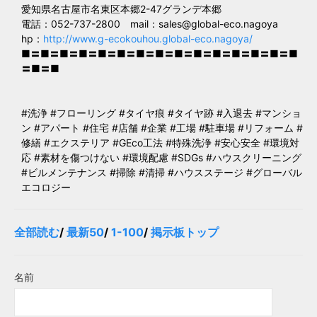
愛知県名古屋市名東区本郷2-47グランデ本郷
電話：052-737-2800 mail：
sales@global-eco.nagoya
hp：
http://www.g-ecokouhou.global-eco.nagoya/
■〓■〓■〓■〓■〓■〓■〓■〓■〓■〓■〓■〓■〓■〓■
〓■〓■
#洗浄 #フローリング #タイヤ痕 #タイヤ跡 #入退去 #マンショ
ン #アパート #住宅 #店舗 #企業 #工場 #駐車場 #リフォーム #
修繕 #エクステリア #GEco工法 #特殊洗浄 #安心安全 #環境対
応 #素材を傷つけない #環境配慮 #SDGs #ハウスクリーニング
#ビルメンテナンス #掃除 #清掃 #ハウスステージ #グローバル
エコロジー
全部読む
/
最新50
/
1-100
/
掲示板トップ
名前