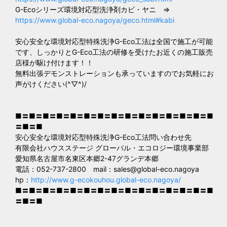
G-Ecoシリーズ環境対応型洗浄剤カビ・ヤニ ⇒
https://www.global-eco.nagoya/geco.html#kabi
安心安全な環境対応型特殊洗浄G-Eco工法は全国で施工が可能
です、しっかりとG-Eco工法の研修を受けたお近くの施工販売
店様が駆け付けます！！
無料出張デモンストレーションも承っていますのでお気軽にお
声がけください(^▽^)/
■〓■〓■〓■〓■〓■〓■〓■〓■〓■〓■〓■〓■〓■〓■
〓■〓■
安心安全な環境対応型特殊洗浄G-Eco工法問い合わせ先
有限会社ハウスステージ グローバル・エコロジー環境事業部
愛知県名古屋市名東区本郷2-47グランデ本郷
電話：052-737-2800 mail：
sales@global-eco.nagoya
hp：
http://www.g-ecokouhou.global-eco.nagoya/
■〓■〓■〓■〓■〓■〓■〓■〓■〓■〓■〓■〓■〓■〓■
〓■〓■