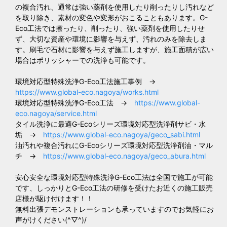
の複合汚れ、通常は強い薬剤を使用したり削ったりし汚れなど
を取り除き、素材の変色や変形がおこることもあります。G-
Eco工法では擦ったり、削ったり、強い薬剤を使用したりせ
ず、大切な資産や環境に影響を与えず、汚れのみを除去しま
す。刷毛で石材に影響を与えず施工しますが、施工面積が広い
場合はポリッシャーでの洗浄も可能です。
環境対応型特殊洗浄G-Eco工法施工事例 →
https://www.global-eco.nagoya/works.html
環境対応型特殊洗浄G-Eco工法 →
https://www.global-
eco.nagoya/service.html
タイル洗浄に最適G-Ecoシリーズ環境対応型洗浄剤サビ・水
垢 →
https://www.global-eco.nagoya/geco_sabi.html
油汚れや複合汚れにG-Ecoシリーズ環境対応型洗浄剤油・マル
チ →
https://www.global-eco.nagoya/geco_abura.html
安心安全な環境対応型特殊洗浄G-Eco工法は全国で施工が可能
です、しっかりとG-Eco工法の研修を受けたお近くの施工販売
店様が駆け付けます！！
無料出張デモンストレーションも承っていますのでお気軽にお
声がけください(^▽^)/