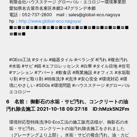
有限会社ハウスステージ グローバル・エコロジー環境事業部
愛知県名古屋市名東区本郷2-47グランデ本郷
電話：052-737-2800 mail：
sales@global-eco.nagoya
hp：
http://www.global-eco.nagoya/
■〓■〓■〓■〓■〓■〓■〓■〓■〓■〓■〓■〓■〓■〓■
〓■〓■
#GEco工法 #タイル #磁器タイル #ベランダ #汚れ #複合汚れ
#水垢 #サビ #錆 #エフロレッセンス #白華 #タイル目地 #住宅
#マンション #アパート #飲食店 #商業施設 #オフィス #水垢取
り剤 #サビ取り剤 #特殊洗浄 #洗浄 #安心安全 #環境対応 #環
境にやさしい #SDGs #環境問題 #ハウスステージ #グローバル
エコロジー
6 名前：
御影石の水垢・サビ汚れ、コンクリートの油
汚れ除去施工
2021-10-18 09:27:18 ID:hMzk5N2Fm
環境対応型特殊洗浄G-Eco工法の施工販売店様が、御影石の水
垢・サビ汚れ、コンクリートの油汚れ除去施工をされました
（グレーチングより上部）。水垢・サビの複合汚れ、油・カビ