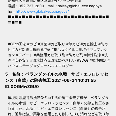
愛知県名古屋市名東区本郷2-47グランデ本郷
電話：052-737-2800 mail：
sales@global-eco.nagoya
hp：
http://www.global-eco.nagoya/
■〓■〓■〓■〓■〓■〓■〓■〓■〓■〓■〓■〓■〓■〓■
〓■〓■
#GEco工法 #カビ #真菌 #カビ取り #除カビ #カビ除去 #防カ
ビ #カビ対策 #梅雨 #浴室 #風呂 #タイル目地 #住宅 #マンシ
ョン #アパート #業務用カビ取り剤 #防カビ剤 #特殊洗浄 #洗
浄 #安心安全 #環境対応 #環境にやさしい #SDGs #環境問題 #
ハウスステージ #グローバルエコロジー
5 名前：
ベランダタイルの水垢・サビ・エフロレッセ
ンス（白華）の除去施工
2021-06-24 10:01:55
ID:0OGMwZGU0
環境対応型特殊洗浄G-Eco工法の施工販売店様が、ベランダタ
イルの水垢・サビ・エフロレッセンス（白華）の除去施工をさ
れました。水垢・サビ・エフロレッセンス（白華）の複合汚
れ、通常は強い薬剤を使用したり削ったりし汚れなどを取り除