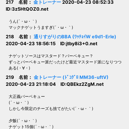
217 名前：
金トレーナー
2020-04-23 08:52:33
ID:3z5HtQOZ0.net
うん(´・ω・｀)
マックナゲットうますぎ(´・ω・｀)
218 名前：
通りすがりのBBA (ﾜｯﾁｮｲW e9d1-ErIe)
2020-04-23 18:56:15 ID:jtby8i3+0.net
ナゲットソースはマスタード？バーベキュー？
ずっとバーベキュー派だったけど最近マスタード派になりつつ
ある(・∀・)
219 名前：
金トレーナー (ﾄﾞｺｸﾞﾛ MM36-uftV)
2020-04-23 21:18:04 ID:QBEkz2ZgM.net
大正義バーベキュー
(´・ω・｀)
しかし今限定のチーズも捨てがたい(´・ω・｀)
夕飯(´・ω・｀)
ナゲット15個(´・ω・｀)