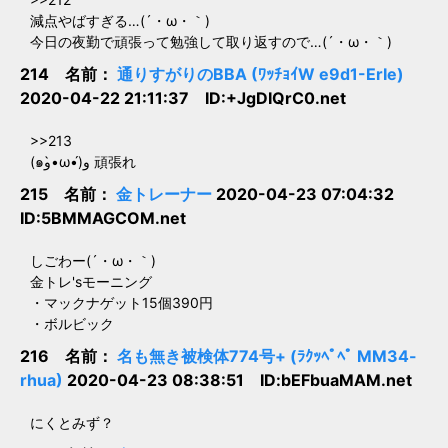
減点やばすぎる…(´・ω・｀)
今日の夜勤で頑張って勉強して取り返すので…(´・ω・｀)
214 名前：
通りすがりのBBA (ﾜｯﾁｮｲW e9d1-ErIe)
2020-04-22 21:11:37 ID:+JgDIQrC0.net
>>213
(๑و•̀ω•́)و 頑張れ
215 名前：
金トレーナー
2020-04-23 07:04:32
ID:5BMMAGCOM.net
しごわー(´・ω・｀)
金トレ'sモーニング
・マックナゲット15個390円
・ボルビック
216 名前：
名も無き被検体774号+ (ﾗｸｯﾍﾟﾍﾟ MM34-
rhua)
2020-04-23 08:38:51 ID:bEFbuaMAM.net
にくとみず？