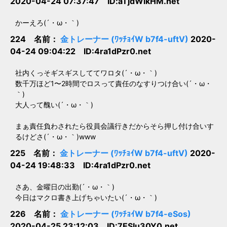
2020-04-24 07:37:47 ID:aTjdWlkHM.net
かーえろ(´・ω・｀)
224 名前：
金トレーナー (ﾜｯﾁｮｲW b7f4-uftV)
2020-
04-24 09:04:22 ID:4ra1dPzr0.net
社内くっそギスギスしててワロタ(´・ω・｀)
数千万ほど1〜2時間でロスって責任のなすりつけ合い(´・ω・
｀)
大人って醜い(´・ω・｀)
まぁ責任負わされたら役員会議行きだからそら押し付け合いす
るけどさ(´・ω・｀)www
225 名前：
金トレーナー (ﾜｯﾁｮｲW b7f4-uftV)
2020-
04-24 19:48:33 ID:4ra1dPzr0.net
さあ、金曜日の出勤(´・ω・｀)
今日はマクロ書き上げちゃいたい(´・ω・｀)
226 名前：
金トレーナー (ﾜｯﾁｮｲW b7f4-eSos)
2020-04-25 23:12:03 ID:7ESIu30Y0.net