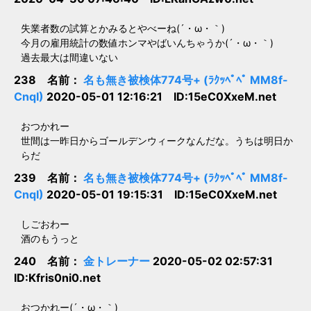
失業者数の試算とかみるとやべーね(´・ω・｀)
今月の雇用統計の数値ホンマやばいんちゃうか(´・ω・｀)
過去最大は間違いない
238 名前：
名も無き被検体774号+ (ﾗｸｯﾍﾟﾍﾟ MM8f-
CnqI)
2020-05-01 12:16:21 ID:15eC0XxeM.net
おつかれー
世間は一昨日からゴールデンウィークなんだな。うちは明日か
らだ
239 名前：
名も無き被検体774号+ (ﾗｸｯﾍﾟﾍﾟ MM8f-
CnqI)
2020-05-01 19:15:31 ID:15eC0XxeM.net
しごおわー
酒のもうっと
240 名前：
金トレーナー
2020-05-02 02:57:31
ID:Kfris0ni0.net
おつかれー(´・ω・｀)