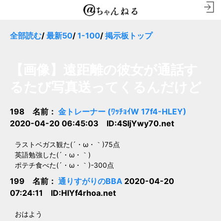
全部読む
/
最新50
/
1-100
/
掲示板トップ
【画像】遠距離の彼女が通話す
るたび写真送ってくるんだけど
198 名前：
金トレーナー (ﾜｯﾁｮｲW 17f4-HLEY)
2020-04-20 06:45:03 ID:4SIjYwy70.net
ラストベガス観た(´・ω・｀)75点
英語勉強した(´・ω・｀)
ポテチ食べた(´・ω・｀)-300点
199 名前：
通りすがりのBBA
2020-04-20
07:24:11 ID:HIYf4rhoa.net
おはよう