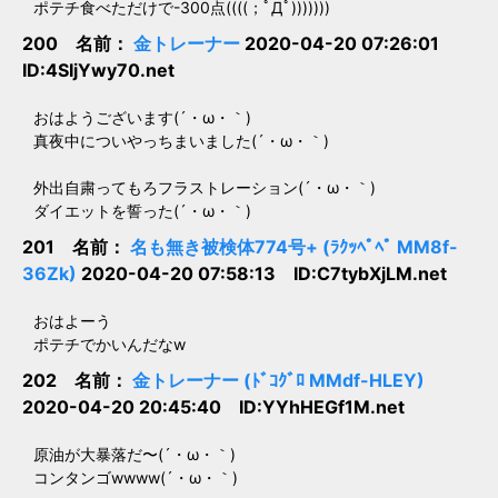
ポテチ食べただけで-300点((((；ﾟДﾟ)))))))
200 名前：
金トレーナー
2020-04-20 07:26:01
ID:4SIjYwy70.net
おはようございます(´・ω・｀)
真夜中についやっちまいました(´・ω・｀)
外出自粛ってもろフラストレーション(´・ω・｀)
ダイエットを誓った(´・ω・｀)
201 名前：
名も無き被検体774号+ (ﾗｸｯﾍﾟﾍﾟ MM8f-
36Zk)
2020-04-20 07:58:13 ID:C7tybXjLM.net
おはよーう
ポテチでかいんだなw
202 名前：
金トレーナー (ﾄﾞｺｸﾞﾛ MMdf-HLEY)
2020-04-20 20:45:40 ID:YYhHEGf1M.net
原油が大暴落だ〜(´・ω・｀)
コンタンゴwwww(´・ω・｀)