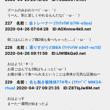
ズームのみおわりー(´・ω・｀)
うーん、割と楽しくやれるもんだな(´・ω・｀)
227 名前：
金トレーナー (ﾜｯﾁｮｲW b7f4-eSos)
2020-04-26 07:04:28 ID:AOXnmw4k0.net
朝ごはんにカップ麺2個も食べちゃった……(´・ω・｀)
228 名前：
通りすがりのBBA (ﾜｯﾁｮｲW e9d1-nc1S)
2020-04-26 09:11:59 ID:iJWIBkQa0.net
おはよう(・∀・)
お昼ごはんでも2個はちょっと(´･ω･`)
お腹が減って食べられるということは身体が元気な証拠ねー
229 名前：
名も無き被検体774号+ (ﾗｸｯﾍﾟﾍﾟ MM34-
rhua)
2020-04-27 09:21:35 ID:Z8TIqJw8M.net
おはよっす
まーた一週間が始まったよ