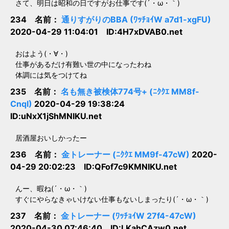
さて、明日は昭和の日ですがお仕事です(´・ω・｀)
234 名前：
通りすがりのBBA (ﾜｯﾁｮｲW a7d1-xgFU)
2020-04-29 11:04:01 ID:4H7xDVAB0.net
おはよう(・∀・)
仕事があるだけ有難い世の中になったわね
体調には気をつけてね
235 名前：
名も無き被検体774号+ (ﾆｸｸｴ MM8f-
CnqI)
2020-04-29 19:38:24
ID:uNxX1jShMNIKU.net
居酒屋おいしかったー
236 名前：
金トレーナー (ﾆｸｸｴ MM9f-47cW)
2020-
04-29 20:02:23 ID:QFof7c9KMNIKU.net
んー、暇ね(´・ω・｀)
すぐにやらなきゃいけない仕事もないしまったり(´・ω・｀)
237 名前：
金トレーナー (ﾜｯﾁｮｲW 27f4-47cW)
2020-04-30 07:46:40 ID:LKahCAzw0.net