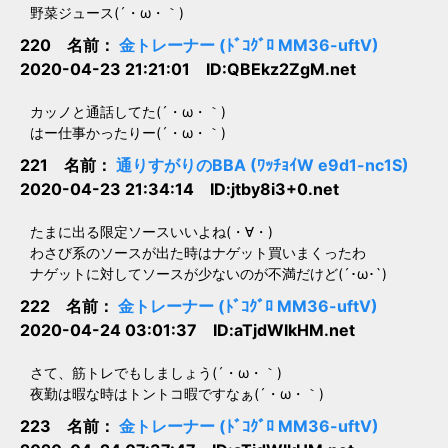
野菜ジュース(´・ω・｀)
220 名前：
金トレーナー (ﾄﾞｺｸﾞﾛ MM36-uftV)
2020-04-23 21:21:01 ID:QBEkz2ZgM.net
カッノと通話してた(´・ω・｀)
はー仕事かったりー(´・ω・｀)
221 名前：
通りすがりのBBA (ﾜｯﾁｮｲW e9d1-nc1S)
2020-04-23 21:34:14 ID:jtby8i3+0.net
たまに出る限定ソースいいよね(・∀・)
わさび系のソースが出た時はナゲット買いまくったわ
ナゲットに対してソースが少ないのが不満だけど(´･ω･`)
222 名前：
金トレーナー (ﾄﾞｺｸﾞﾛ MM36-uftV)
2020-04-24 03:01:37 ID:aTjdWlkHM.net
さて、筋トレでもしましょう(´・ω・｀)
夜勤は暇な時はトントコ暇ですなぁ(´・ω・｀)
223 名前：
金トレーナー (ﾄﾞｺｸﾞﾛ MM36-uftV)