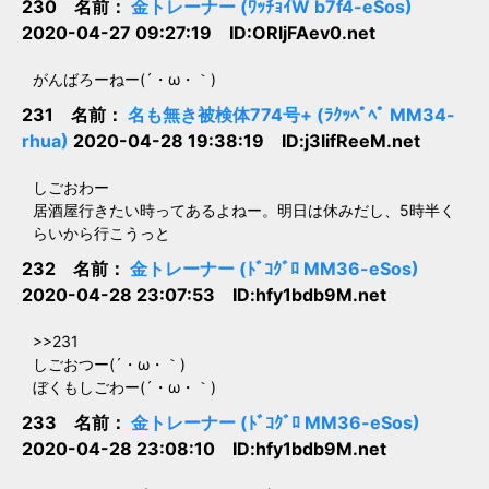
230 名前：
金トレーナー (ﾜｯﾁｮｲW b7f4-eSos)
2020-04-27 09:27:19 ID:ORljFAev0.net
がんばろーねー(´・ω・｀)
231 名前：
名も無き被検体774号+ (ﾗｸｯﾍﾟﾍﾟ MM34-
rhua)
2020-04-28 19:38:19 ID:j3lifReeM.net
しごおわー
居酒屋行きたい時ってあるよねー。明日は休みだし、5時半く
らいから行こうっと
232 名前：
金トレーナー (ﾄﾞｺｸﾞﾛ MM36-eSos)
2020-04-28 23:07:53 ID:hfy1bdb9M.net
>>231
しごおつー(´・ω・｀)
ぼくもしごわー(´・ω・｀)
233 名前：
金トレーナー (ﾄﾞｺｸﾞﾛ MM36-eSos)
2020-04-28 23:08:10 ID:hfy1bdb9M.net