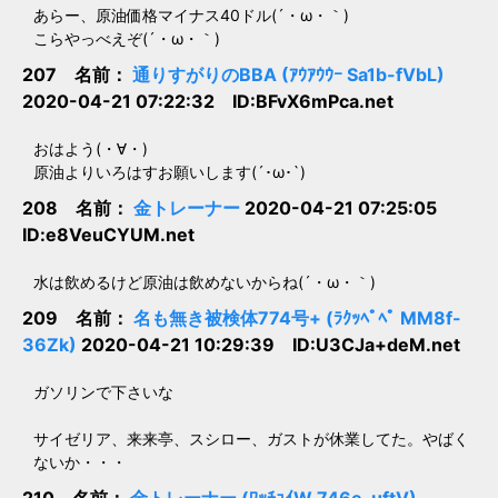
あらー、原油価格マイナス40ドル(´・ω・｀)
こらやっべえぞ(´・ω・｀)
207 名前：
通りすがりのBBA (ｱｳｱｳｳｰ Sa1b-fVbL)
2020-04-21 07:22:32 ID:BFvX6mPca.net
おはよう(・∀・)
原油よりいろはすお願いします(´･ω･`)
208 名前：
金トレーナー
2020-04-21 07:25:05
ID:e8VeuCYUM.net
水は飲めるけど原油は飲めないからね(´・ω・｀)
209 名前：
名も無き被検体774号+ (ﾗｸｯﾍﾟﾍﾟ MM8f-
36Zk)
2020-04-21 10:29:39 ID:U3CJa+deM.net
ガソリンで下さいな
サイゼリア、来来亭、スシロー、ガストが休業してた。やばく
ないか・・・