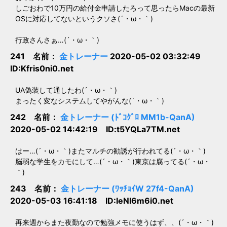
しごおわで10万円の給付金申請したろって思ったらMacの最新
OSに対応してないというクソさ(´・ω・｀)
行政さんさぁ…(´・ω・｀)
241 名前：
金トレーナー
2020-05-02 03:32:49
ID:Kfris0ni0.net
UA偽装して通したわ(´・ω・｀)
まったく変なシステムしてやがんな(´・ω・｀)
242 名前：
金トレーナー (ﾄﾞｺｸﾞﾛ MM1b-QanA)
2020-05-02 14:42:19 ID:t5YQLa7TM.net
はー…(´・ω・｀)またマルチの勧誘が行われてる(´・ω・｀)
脳弱な学生をカモにして…(´・ω・｀)東京は腐ってる(´・ω・
｀)
243 名前：
金トレーナー (ﾜｯﾁｮｲW 27f4-QanA)
2020-05-03 16:41:18 ID:IeNl6m6i0.net
再来週からまた夜勤なので勉強メモに使うはず、、(´・ω・｀)