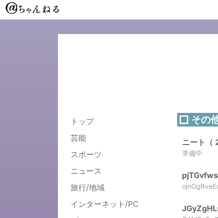
その
トップ
芸能
ニート（ 20
準備中
スポーツ
ニュース
pjTGvfw
ojnGgRveE
旅行/地域
インターネット/PC
JGyZgHL