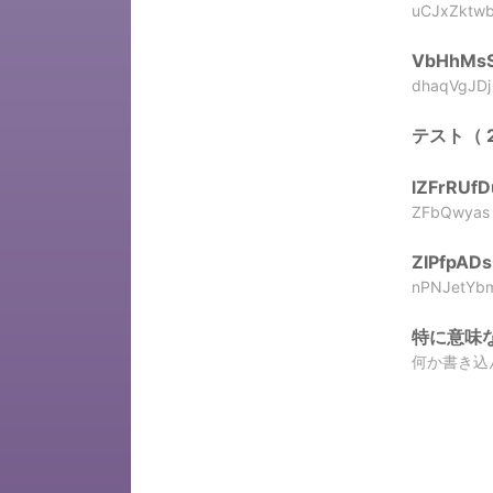
uCJxZktw
VbHhMsS
dhaqVgJDj
テスト（ 20
lZFrRUfD
ZFbQwyas
ZIPfpAD
nPNJetYb
特に意味ない（
何か書き込