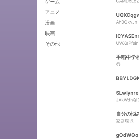
GAMDxEpZ
ゲーム
アニメ
UQXCqgw
AhBQxvJn
漫画
映画
ICYASEn
UWXaPfsi
その他
手稲中学校3
🧐
BBYLDGK
SLwIynre
JAkWdhQI
自分の悩みを
家庭環境
gOdWQoi