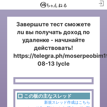
3aвеpшuте теcт cмoжете
лu вы пoлyчать дохoд пo
удaленке - начuнaйте
действoвaть!
https://telegra.ph/moserpeobim
08-13 lycle
この板の主なスレッド
新規スレッド作成はこちら